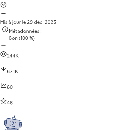
Mis à jour le 29 déc. 2025
Métadonnées :
Bon
(100 %)
244K
671K
80
46