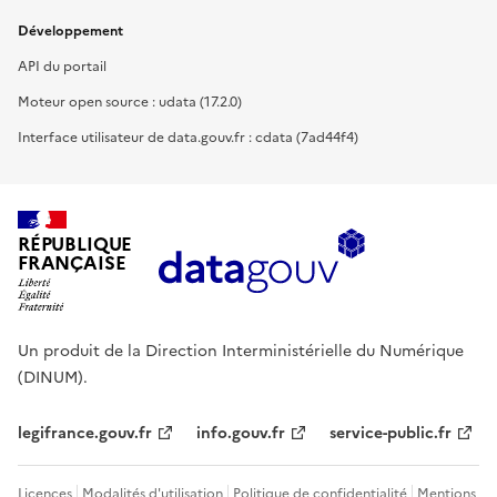
Développement
API du portail
Moteur open source : udata (17.2.0)
Interface utilisateur de data.gouv.fr : cdata (7ad44f4)
RÉPUBLIQUE
FRANÇAISE
Un produit de la Direction Interministérielle du Numérique
(DINUM).
legifrance.gouv.fr
info.gouv.fr
service-public.fr
Licences
Modalités d'utilisation
Politique de confidentialité
Mentions