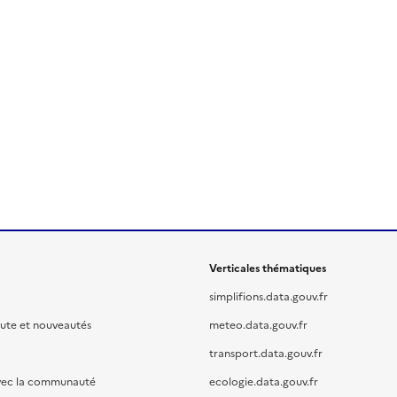
Verticales thématiques
simplifions.data.gouv.fr
oute et nouveautés
meteo.data.gouv.fr
transport.data.gouv.fr
vec la communauté
ecologie.data.gouv.fr