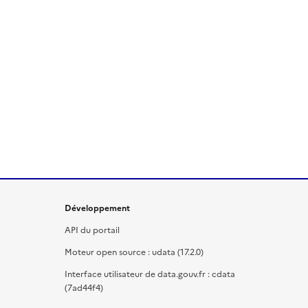
Développement
API du portail
Moteur open source : udata (17.2.0)
Interface utilisateur de data.gouv.fr : cdata
(7ad44f4)