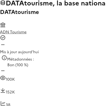
DATAtourisme, la base nationa
DATAtourisme
ADN Tourisme
Mis à jour aujourd’hui
Métadonnées :
Bon
(100 %)
100K
152K
38