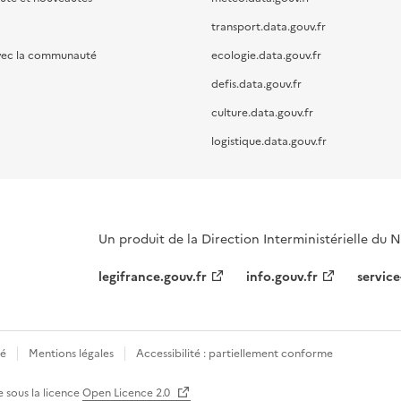
transport.data.gouv.fr
vec la communauté
ecologie.data.gouv.fr
defis.data.gouv.fr
culture.data.gouv.fr
logistique.data.gouv.fr
Un produit de la Direction Interministérielle du
legifrance.gouv.fr
info.gouv.fr
service
té
Mentions légales
Accessibilité : partiellement conforme
e sous la licence
Open Licence 2.0