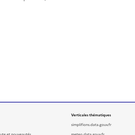
Verticales thématiques
simplifions.data.gouv.fr
oute et nouveautés
meteo.data.gouv.fr