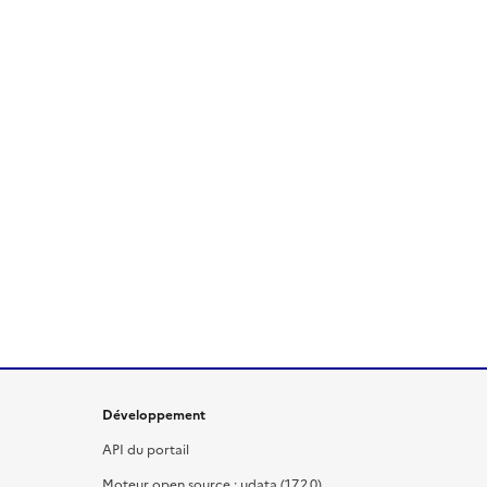
Développement
API du portail
Moteur open source : udata (17.2.0)