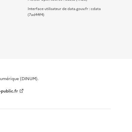
Interface utilisateur de data.gouv.fr : cdata
(7ad44f4)
 Numérique (DINUM).
-public.fr