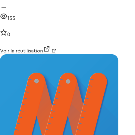
155
0
Voir la réutilisation