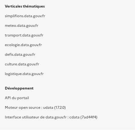
Verticales thématiques
simplifions.data.gouv.fr
meteo.data.gouv.fr
transport.data.gouv.fr
ecologie.data.gouv.fr
defis.data.gouv.fr
culture.data.gouv.fr
logistique.data.gouv.fr
Développement
API du portail
Moteur open source : udata (17.2.0)
Interface utilisateur de data.gouv.fr : cdata (7ad44f4)