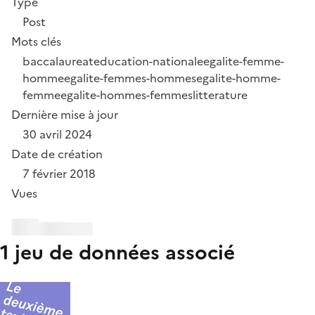
Type
Post
Mots clés
baccalaureat
education-nationale
egalite-femme-
homme
egalite-femmes-hommes
egalite-homme-
femme
egalite-hommes-femmes
litterature
Dernière mise à jour
30 avril 2024
Date de création
7 février 2018
Vues
1 jeu de données associé