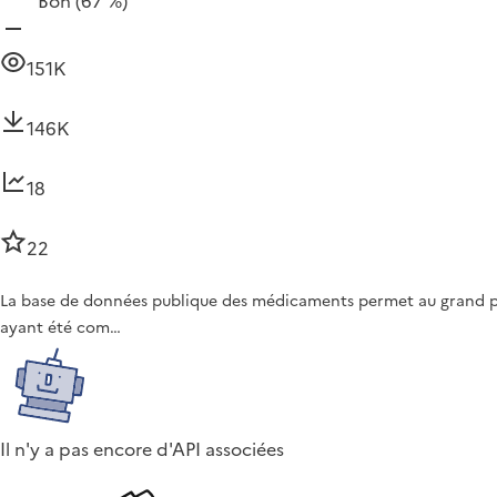
Bon
(67 %)
151K
146K
18
22
La base de données publique des médicaments permet au grand pu
ayant été com…
Il n'y a pas encore d'API associées