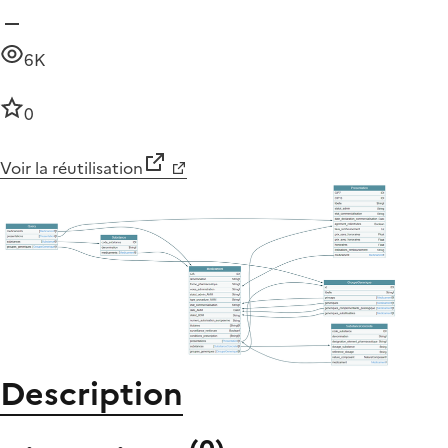
6K
0
Voir la réutilisation
Description