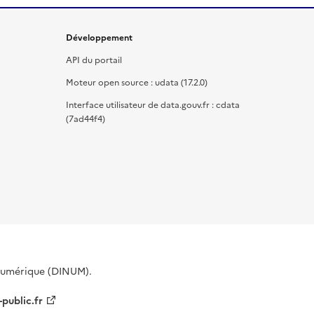
Développement
API du portail
Moteur open source : udata (17.2.0)
Interface utilisateur de data.gouv.fr : cdata
(7ad44f4)
 Numérique (DINUM).
-public.fr