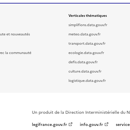
Verticales thématiques
simplifions.data.gouv.fr
oute et nouveautés
meteo.data.gouv.fr
transport.data.gouv.fr
vec la communauté
ecologie.data.gouv.fr
defis.data.gouv.fr
culture.data.gouv.fr
logistique.data.gouv.fr
Un produit de la Direction Interministérielle du
legifrance.gouv.fr
info.gouv.fr
service