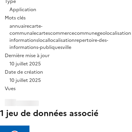
Type
Application
Mots clés
annuaire
carte-
communale
cartes
commerce
commune
geolocalisation
informations
local
localisation
repertoire-des-
informations-publiques
ville
Dernière mise à jour
10 juillet 2025
Date de création
10 juillet 2025
Vues
1 jeu de données associé