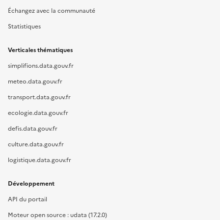
Échangez avec la communauté
Statistiques
Verticales thématiques
simplifions.data.gouv.fr
meteo.data.gouv.fr
transport.data.gouv.fr
ecologie.data.gouv.fr
defis.data.gouv.fr
culture.data.gouv.fr
logistique.data.gouv.fr
Développement
API du portail
Moteur open source : udata (17.2.0)