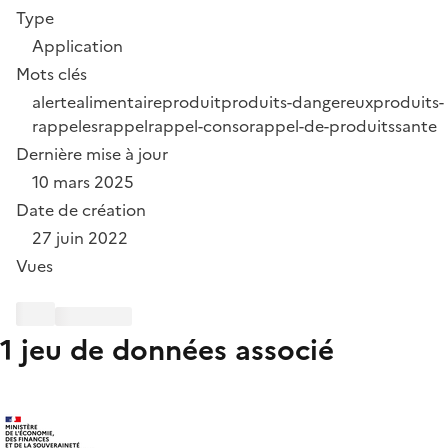
Type
Application
Mots clés
alerte
alimentaire
produit
produits-dangereux
produits-
rappeles
rappel
rappel-conso
rappel-de-produits
sante
Dernière mise à jour
10 mars 2025
Date de création
27 juin 2022
Vues
1 jeu de données associé