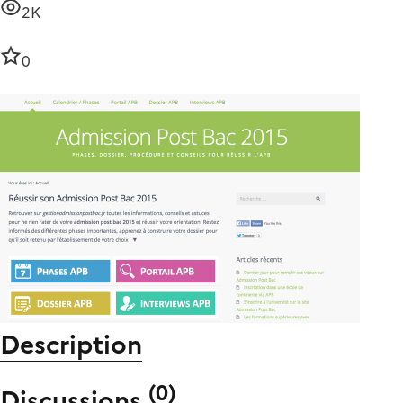
2K
0
Description
(
0
)
Discussions