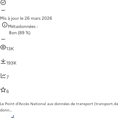
Mis à jour le 26 mars 2026
Métadonnées :
Bon
(89 %)
13K
193K
7
6
Le Point d'Accès National aux données de transport (transport.dat
donn…