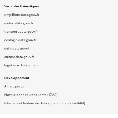
Verticales thématiques
simplifions.data.gouv.fr
meteo.data.gouv.fr
transport.data.gouv.fr
ecologie.data.gouv.fr
defis.data.gouv.fr
culture.data.gouv.fr
logistique.data.gouv.fr
Développement
API du portail
Moteur open source : udata (17.2.0)
Interface utilisateur de data.gouv.fr : cdata (7ad44f4)