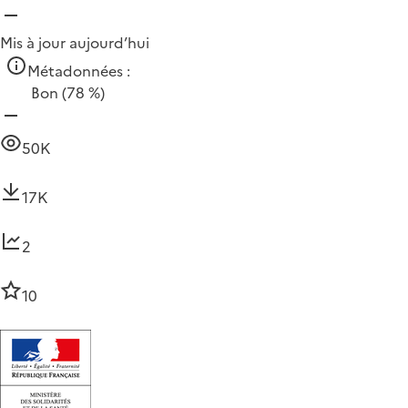
Mis à jour aujourd’hui
Métadonnées :
Bon
(78 %)
50K
17K
2
10