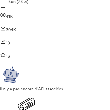
Bon
(78 %)
41K
304K
13
16
Il n'y a pas encore d'API associées