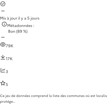
Mis à jour il y a 5 jours
Métadonnées :
Bon
(89 %)
79K
17K
3
5
Ce jeu de données comprend la liste des communes où est localisé
protége…