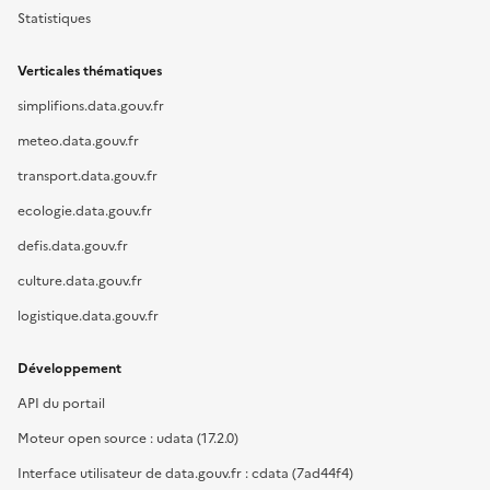
Statistiques
Verticales thématiques
simplifions.data.gouv.fr
meteo.data.gouv.fr
transport.data.gouv.fr
ecologie.data.gouv.fr
defis.data.gouv.fr
culture.data.gouv.fr
logistique.data.gouv.fr
Développement
API du portail
Moteur open source : udata (17.2.0)
Interface utilisateur de data.gouv.fr : cdata (7ad44f4)