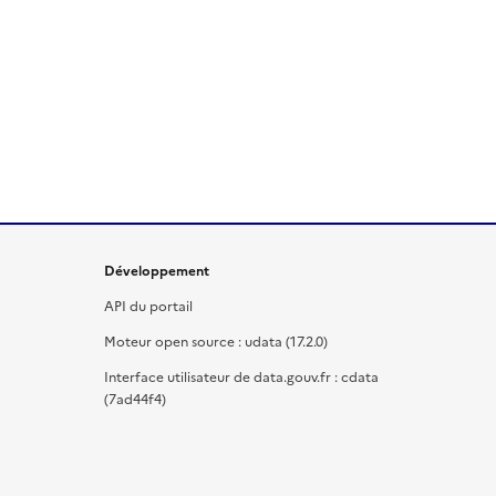
Développement
API du portail
Moteur open source : udata (17.2.0)
Interface utilisateur de data.gouv.fr : cdata
(7ad44f4)