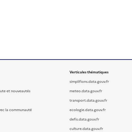
Verticales thématiques
simplifions.data.gouv.fr
oute et nouveautés
meteo.data.gouv.fr
transport.data.gouv.fr
vec la communauté
ecologie.data.gouv.fr
defis.data.gouv.fr
culture.data.gouv.fr