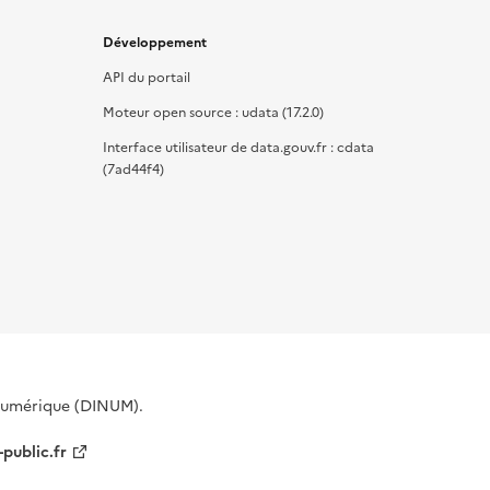
Développement
API du portail
Moteur open source : udata (17.2.0)
Interface utilisateur de data.gouv.fr : cdata
(7ad44f4)
 Numérique (DINUM).
-public.fr