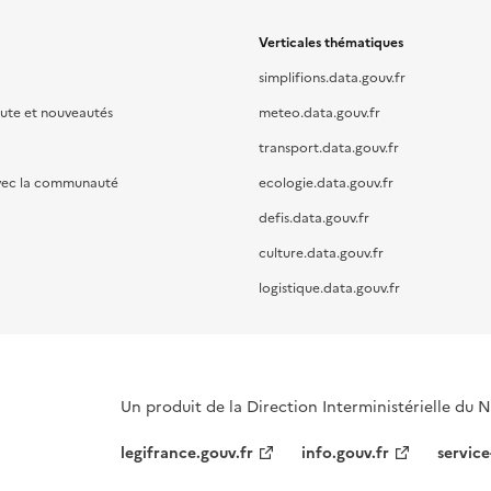
Verticales thématiques
simplifions.data.gouv.fr
oute et nouveautés
meteo.data.gouv.fr
transport.data.gouv.fr
vec la communauté
ecologie.data.gouv.fr
defis.data.gouv.fr
culture.data.gouv.fr
logistique.data.gouv.fr
Un produit de la Direction Interministérielle du
legifrance.gouv.fr
info.gouv.fr
service