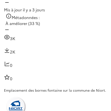
Mis à jour il y a 3 jours
Métadonnées :
À améliorer
(33 %)
3K
2K
0
0
Emplacement des bornes fontaine sur la commune de Niort.