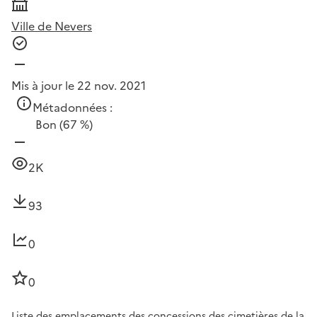
Ville de Nevers
Mis à jour le 22 nov. 2021
Métadonnées :
Bon
(67 %)
2K
93
0
0
Liste des emplacements des concessions des cimetières de la