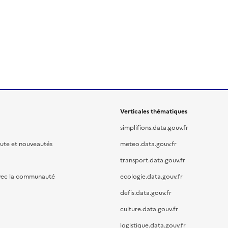
Verticales thématiques
simplifions.data.gouv.fr
oute et nouveautés
meteo.data.gouv.fr
transport.data.gouv.fr
vec la communauté
ecologie.data.gouv.fr
defis.data.gouv.fr
culture.data.gouv.fr
logistique.data.gouv.fr