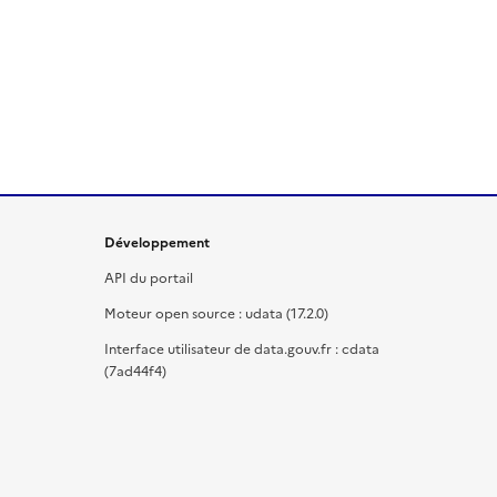
Développement
API du portail
Moteur open source : udata (17.2.0)
Interface utilisateur de data.gouv.fr : cdata
(7ad44f4)