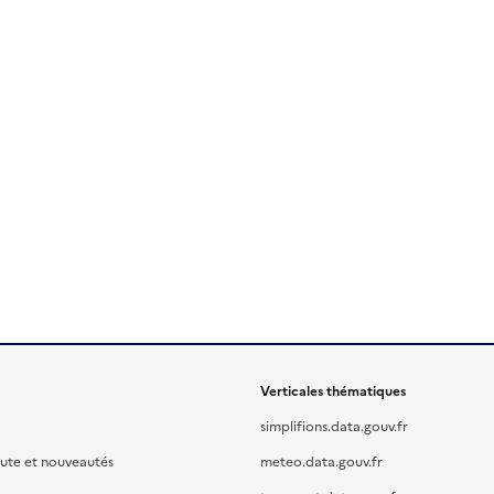
Verticales thématiques
simplifions.data.gouv.fr
oute et nouveautés
meteo.data.gouv.fr