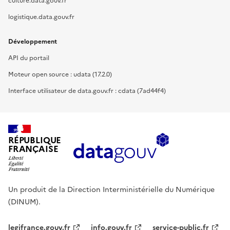
culture.data.gouv.fr
logistique.data.gouv.fr
Développement
API du portail
Moteur open source : udata (17.2.0)
Interface utilisateur de data.gouv.fr : cdata (7ad44f4)
RÉPUBLIQUE
FRANÇAISE
Un produit de la Direction Interministérielle du Numérique
(DINUM).
legifrance.gouv.fr
info.gouv.fr
service-public.fr