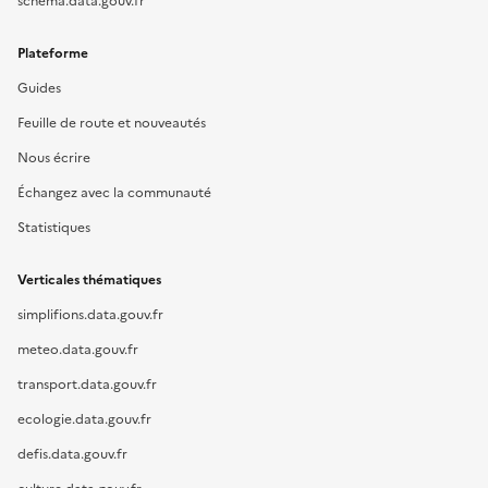
schema.data.gouv.fr
Plateforme
Guides
Feuille de route et nouveautés
Nous écrire
Échangez avec la communauté
Statistiques
Verticales thématiques
simplifions.data.gouv.fr
meteo.data.gouv.fr
transport.data.gouv.fr
ecologie.data.gouv.fr
defis.data.gouv.fr