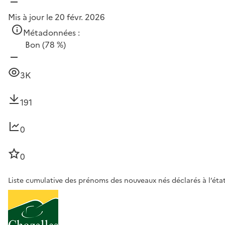
Mis à jour le 20 févr. 2026
Métadonnées :
Bon
(78 %)
3K
191
0
0
Liste cumulative des prénoms des nouveaux nés déclarés à l’état-c