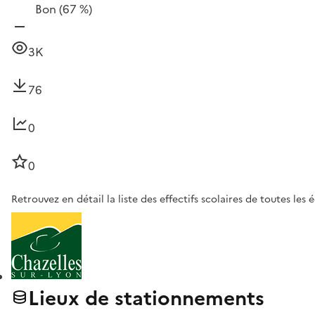
Bon
(67 %)
3K
76
0
0
Retrouvez en détail la liste des effectifs scolaires de toutes les 
Lieux de stationnements