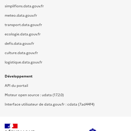
simplifions.data.gouv.fr
meteo.data.gouv.fr
transport.data.gouv.fr
ecologie.data.gouv.fr
defis.data.gouv.fr
culture.data.gouv.fr
logistique.data.gouv.fr
Développement
API du portail
Moteur open source : udata (17.2.0)
Interface utilisateur de data.gouv.fr : cdata (7ad44f4)