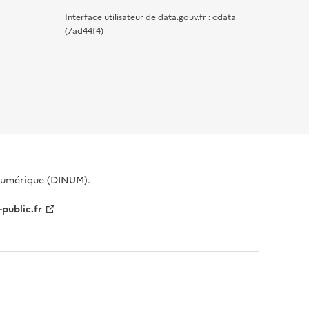
Interface utilisateur de data.gouv.fr : cdata
(7ad44f4)
 Numérique (DINUM).
-public.fr