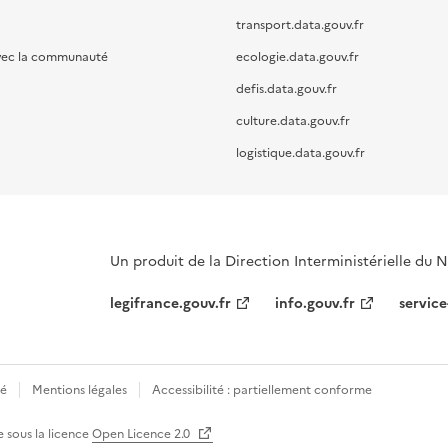
transport.data.gouv.fr
vec la communauté
ecologie.data.gouv.fr
defis.data.gouv.fr
culture.data.gouv.fr
logistique.data.gouv.fr
Un produit de la Direction Interministérielle du
legifrance.gouv.fr
info.gouv.fr
service
té
Mentions légales
Accessibilité : partiellement conforme
e sous la licence
Open Licence 2.0