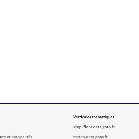
Verticales thématiques
simplifions.data.gouv.fr
oute et nouveautés
meteo.data.gouv.fr