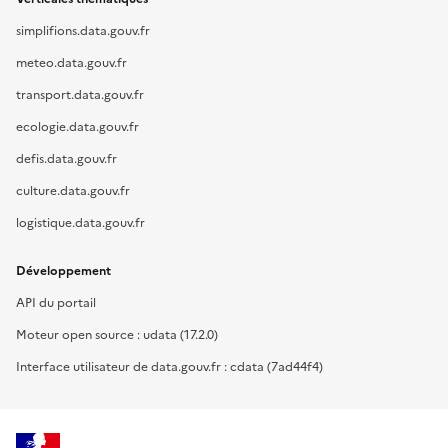
simplifions.data.gouv.fr
meteo.data.gouv.fr
transport.data.gouv.fr
ecologie.data.gouv.fr
defis.data.gouv.fr
culture.data.gouv.fr
logistique.data.gouv.fr
Développement
API du portail
Moteur open source : udata (17.2.0)
Interface utilisateur de data.gouv.fr : cdata (7ad44f4)