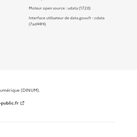
Moteur open source : udata (17.2.0)
Interface utilisateur de data.gouv.fr : cdata
(7ad44f4)
 Numérique (DINUM).
-public.fr