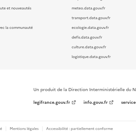
oute et nouveautés
meteo.data.gouv.fr
transport.data.gouv.fr
vec la communauté
ecologie.data.gouv.fr
defis.data.gouv.fr
culture.data.gouv.fr
logistique.data.gouv.fr
Un produit de la Direction Interministérielle du
legifrance.gouv.fr
info.gouv.fr
service
té
Mentions légales
Accessibilité : partiellement conforme