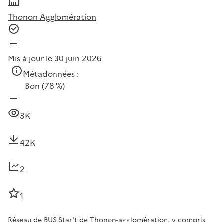
Thonon Agglomération
Mis à jour le 30 juin 2026
Métadonnées :
Bon
(78 %)
3K
42K
2
1
Réseau de BUS Star't de Thonon-agglomération, y compris