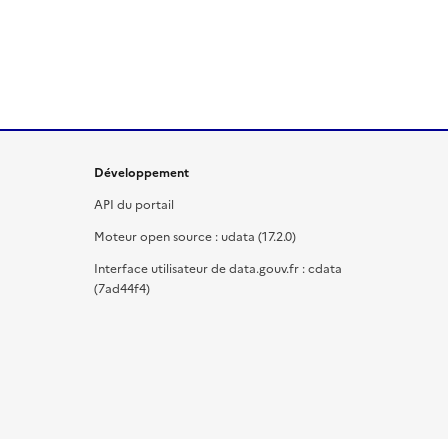
Développement
API du portail
Moteur open source : udata (17.2.0)
Interface utilisateur de data.gouv.fr : cdata
(7ad44f4)