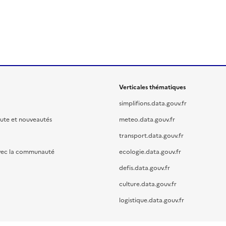
Verticales thématiques
simplifions.data.gouv.fr
oute et nouveautés
meteo.data.gouv.fr
transport.data.gouv.fr
vec la communauté
ecologie.data.gouv.fr
defis.data.gouv.fr
culture.data.gouv.fr
logistique.data.gouv.fr