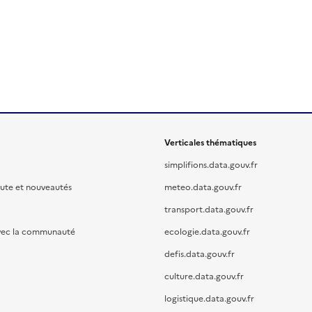
Verticales thématiques
simplifions.data.gouv.fr
oute et nouveautés
meteo.data.gouv.fr
transport.data.gouv.fr
vec la communauté
ecologie.data.gouv.fr
defis.data.gouv.fr
culture.data.gouv.fr
logistique.data.gouv.fr