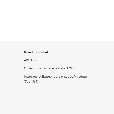
Développement
API du portail
Moteur open source : udata (17.2.0)
Interface utilisateur de data.gouv.fr : cdata
(7ad44f4)