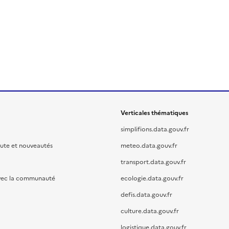
Verticales thématiques
simplifions.data.gouv.fr
oute et nouveautés
meteo.data.gouv.fr
transport.data.gouv.fr
vec la communauté
ecologie.data.gouv.fr
defis.data.gouv.fr
culture.data.gouv.fr
logistique.data.gouv.fr