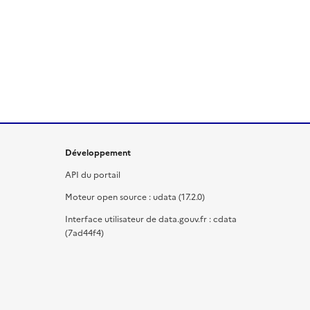
Développement
API du portail
Moteur open source : udata (17.2.0)
Interface utilisateur de data.gouv.fr : cdata
(7ad44f4)