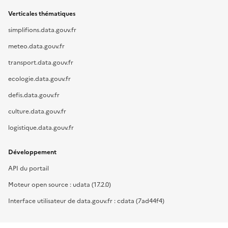
Verticales thématiques
simplifions.data.gouv.fr
meteo.data.gouv.fr
transport.data.gouv.fr
ecologie.data.gouv.fr
defis.data.gouv.fr
culture.data.gouv.fr
logistique.data.gouv.fr
Développement
API du portail
Moteur open source : udata (17.2.0)
Interface utilisateur de data.gouv.fr : cdata (7ad44f4)