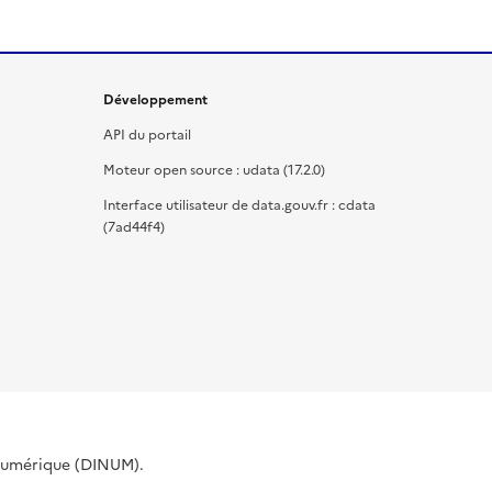
Développement
API du portail
Moteur open source : udata (17.2.0)
Interface utilisateur de data.gouv.fr : cdata
(7ad44f4)
 Numérique (DINUM).