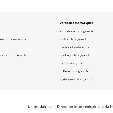
Verticales thématiques
simplifions.data.gouv.fr
oute et nouveautés
meteo.data.gouv.fr
transport.data.gouv.fr
vec la communauté
ecologie.data.gouv.fr
defis.data.gouv.fr
culture.data.gouv.fr
logistique.data.gouv.fr
Un produit de la Direction Interministérielle du