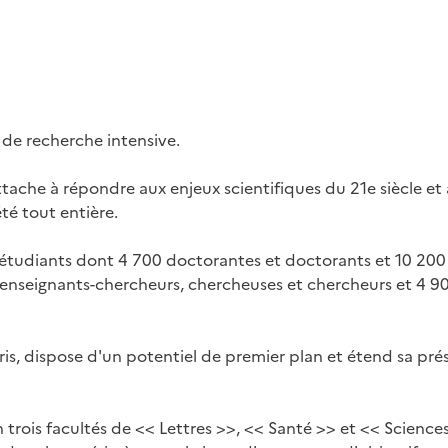
t de recherche intensive.
ttache à répondre aux enjeux scientifiques du 21e siècle et 
été tout entière.
tudiants dont 4 700 doctorantes et doctorants et 10 200 é
enseignants-chercheurs, chercheuses et chercheurs et 4 90
s, dispose d'un potentiel de premier plan et étend sa prése
 trois facultés de << Lettres >>, << Santé >> et << Science