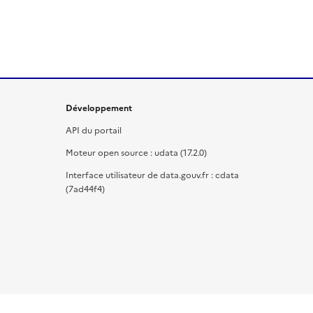
Développement
API du portail
Moteur open source : udata (17.2.0)
Interface utilisateur de data.gouv.fr : cdata
(7ad44f4)