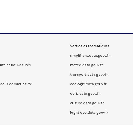
Verticales thématiques
simplifions.data.gouv.fr
oute et nouveautés
meteo.data.gouv.fr
transport.data.gouv.fr
vec la communauté
ecologie.data.gouv.fr
defis.data.gouv.fr
culture.data.gouv.fr
logistique.data.gouv.fr