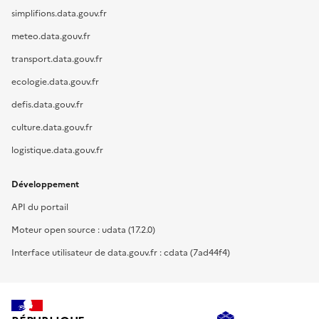
simplifions.data.gouv.fr
meteo.data.gouv.fr
transport.data.gouv.fr
ecologie.data.gouv.fr
defis.data.gouv.fr
culture.data.gouv.fr
logistique.data.gouv.fr
Développement
API du portail
Moteur open source : udata (17.2.0)
Interface utilisateur de data.gouv.fr : cdata (7ad44f4)