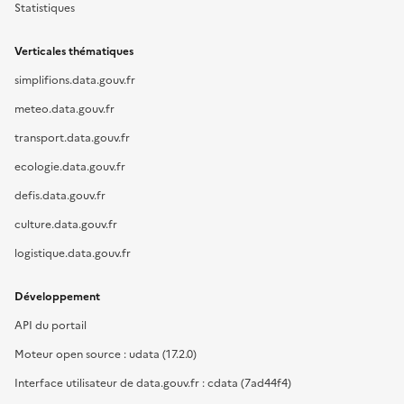
Statistiques
Verticales thématiques
simplifions.data.gouv.fr
meteo.data.gouv.fr
transport.data.gouv.fr
ecologie.data.gouv.fr
defis.data.gouv.fr
culture.data.gouv.fr
logistique.data.gouv.fr
Développement
API du portail
Moteur open source : udata (17.2.0)
Interface utilisateur de data.gouv.fr : cdata (7ad44f4)