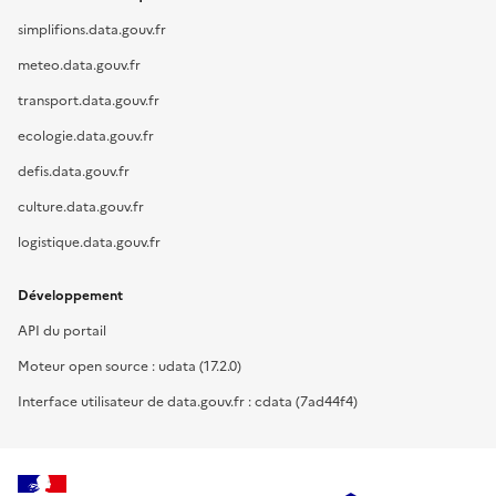
simplifions.data.gouv.fr
meteo.data.gouv.fr
transport.data.gouv.fr
ecologie.data.gouv.fr
defis.data.gouv.fr
culture.data.gouv.fr
logistique.data.gouv.fr
Développement
API du portail
Moteur open source : udata (17.2.0)
Interface utilisateur de data.gouv.fr : cdata (7ad44f4)