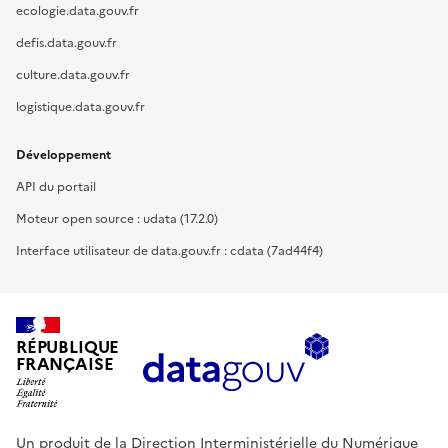
ecologie.data.gouv.fr
defis.data.gouv.fr
culture.data.gouv.fr
logistique.data.gouv.fr
Développement
API du portail
Moteur open source : udata (17.2.0)
Interface utilisateur de data.gouv.fr : cdata (7ad44f4)
RÉPUBLIQUE
FRANÇAISE
Un produit de la Direction Interministérielle du Numérique