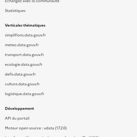
Échangez avec la communauté
Statistiques
Verticales thématiques
simplifions.data.gouv.fr
meteo.data.gouv.fr
transport.data.gouv.fr
ecologie.data.gouv.fr
defis.data.gouv.fr
culture.data.gouv.fr
logistique.data.gouv.fr
Développement
API du portail
Moteur open source : udata (17.2.0)