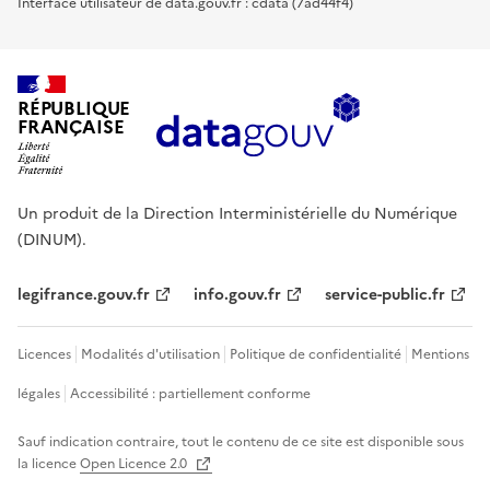
Interface utilisateur de data.gouv.fr : cdata (7ad44f4)
RÉPUBLIQUE
FRANÇAISE
Un produit de la Direction Interministérielle du Numérique
(DINUM).
legifrance.gouv.fr
info.gouv.fr
service-public.fr
Licences
Modalités d'utilisation
Politique de confidentialité
Mentions
légales
Accessibilité : partiellement conforme
Sauf indication contraire, tout le contenu de ce site est disponible sous
la licence
Open Licence 2.0