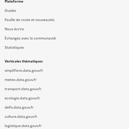
Plateforme
Guides
Feuille de route et nouveautés
Nous écrire
Échangez avec la communauté
Statistiques
Verticales thématiques
simplifions.data.gouv.fr
meteo.data.gouv.fr
transport.data.gouv.fr
ecologie.data.gouv.fr
defis.data.gouv.fr
culture.data.gouv.fr
logistique.data.gouv.fr