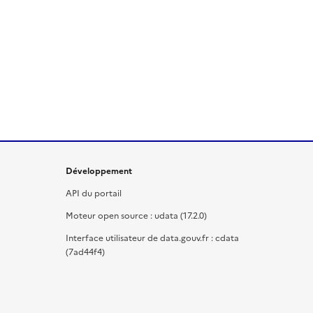
Développement
API du portail
Moteur open source : udata (17.2.0)
Interface utilisateur de data.gouv.fr : cdata
(7ad44f4)