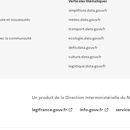
Verticales thématiques
simplifions.data.gouv.fr
oute et nouveautés
meteo.data.gouv.fr
transport.data.gouv.fr
vec la communauté
ecologie.data.gouv.fr
defis.data.gouv.fr
culture.data.gouv.fr
logistique.data.gouv.fr
Un produit de la Direction Interministérielle du
legifrance.gouv.fr
info.gouv.fr
service