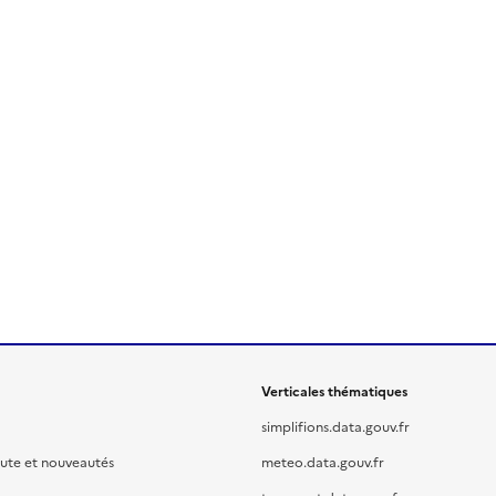
Verticales thématiques
simplifions.data.gouv.fr
oute et nouveautés
meteo.data.gouv.fr