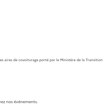
s aires de covoiturage porté par le Ministère de la Transition
uivez nos événements.