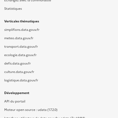
Échangez avec la communauté
Statistiques
Verticales thématiques
simplifions.data.gouv.fr
meteo.data.gouv.fr
transport.data.gouv.fr
ecologie.data.gouv.fr
defis.data.gouv.fr
culture.data.gouv.fr
logistique.data.gouv.fr
Développement
API du portail
Moteur open source : udata (17.2.0)