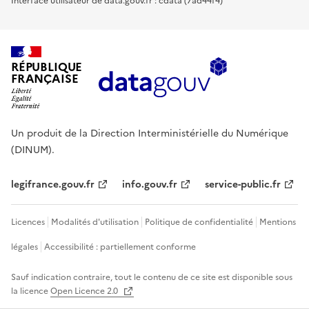
Interface utilisateur de data.gouv.fr : cdata (7ad44f4)
RÉPUBLIQUE
FRANÇAISE
Un produit de la Direction Interministérielle du Numérique
(DINUM).
legifrance.gouv.fr
info.gouv.fr
service-public.fr
Licences
Modalités d'utilisation
Politique de confidentialité
Mentions
légales
Accessibilité : partiellement conforme
Sauf indication contraire, tout le contenu de ce site est disponible sous
la licence
Open Licence 2.0