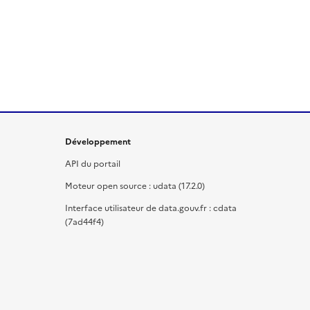
Développement
API du portail
Moteur open source : udata (17.2.0)
Interface utilisateur de data.gouv.fr : cdata
(7ad44f4)