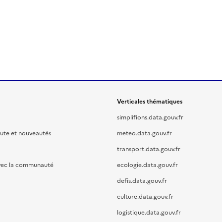
Verticales thématiques
simplifions.data.gouv.fr
oute et nouveautés
meteo.data.gouv.fr
transport.data.gouv.fr
vec la communauté
ecologie.data.gouv.fr
defis.data.gouv.fr
culture.data.gouv.fr
logistique.data.gouv.fr