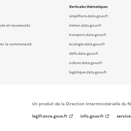
Verticales thématiques
simplifions.data.gouv.fr
oute et nouveautés
meteo.data.gouv.fr
transport.data.gouv.fr
vec la communauté
ecologie.data.gouv.fr
defis.data.gouv.fr
culture.data.gouv.fr
logistique.data.gouv.fr
Un produit de la Direction Interministérielle du
legifrance.gouv.fr
info.gouv.fr
service