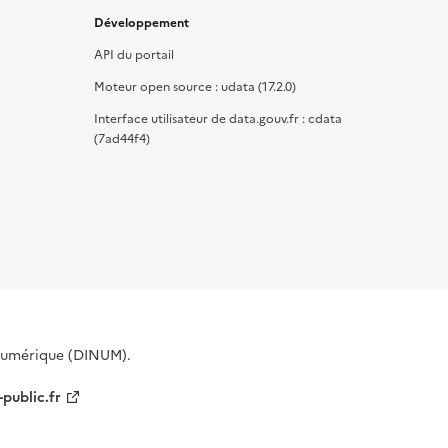
Développement
API du portail
Moteur open source : udata (17.2.0)
Interface utilisateur de data.gouv.fr : cdata
(7ad44f4)
 Numérique (DINUM).
-public.fr