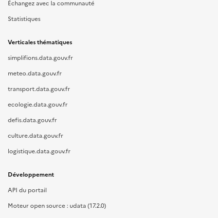
Échangez avec la communauté
Statistiques
Verticales thématiques
simplifions.data.gouv.fr
meteo.data.gouv.fr
transport.data.gouv.fr
ecologie.data.gouv.fr
defis.data.gouv.fr
culture.data.gouv.fr
logistique.data.gouv.fr
Développement
API du portail
Moteur open source : udata (17.2.0)