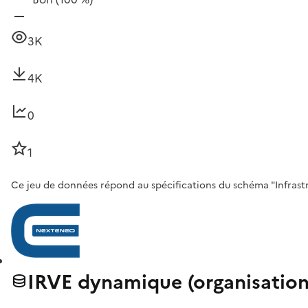
3K
4K
0
1
Ce jeu de données répond au spécifications du schéma "Infrastru
IRVE dynamique (organisati