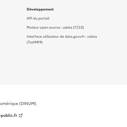
Développement
API du portail
Moteur open source : udata (17.2.0)
Interface utilisateur de data.gouv.fr : cdata
(7ad44f4)
 Numérique (DINUM).
-public.fr