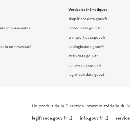
Verticales thématiques
simplifions.data.gouv.fr
oute et nouveautés
meteo.data.gouv.fr
transport.data.gouv.fr
vec la communauté
ecologie.data.gouv.fr
defis.data.gouv.fr
culture.data.gouv.fr
logistique.data.gouv.fr
Un produit de la Direction Interministérielle du
legifrance.gouv.fr
info.gouv.fr
service