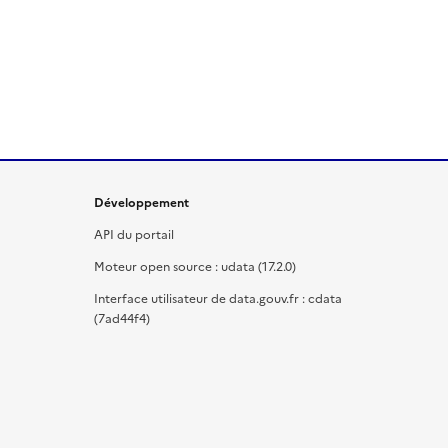
Développement
API du portail
Moteur open source : udata (17.2.0)
Interface utilisateur de data.gouv.fr : cdata
(7ad44f4)