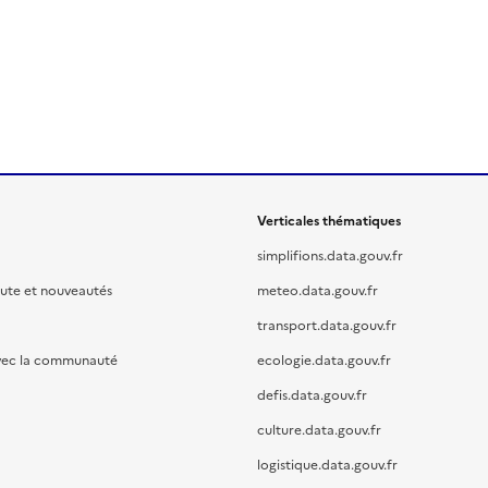
Verticales thématiques
simplifions.data.gouv.fr
oute et nouveautés
meteo.data.gouv.fr
transport.data.gouv.fr
vec la communauté
ecologie.data.gouv.fr
defis.data.gouv.fr
culture.data.gouv.fr
logistique.data.gouv.fr