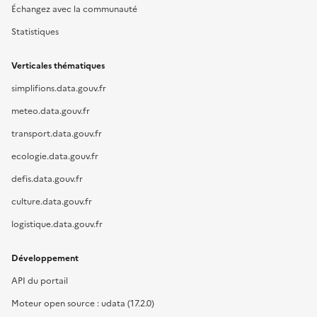
Échangez avec la communauté
Statistiques
Verticales thématiques
simplifions.data.gouv.fr
meteo.data.gouv.fr
transport.data.gouv.fr
ecologie.data.gouv.fr
defis.data.gouv.fr
culture.data.gouv.fr
logistique.data.gouv.fr
Développement
API du portail
Moteur open source : udata (17.2.0)