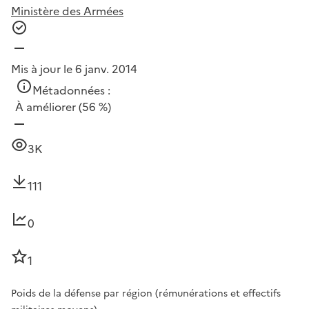
Ministère des Armées
Mis à jour le 6 janv. 2014
Métadonnées :
À améliorer
(56 %)
3K
111
0
1
Poids de la défense par région (rémunérations et effectifs