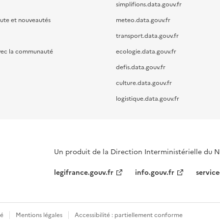
simplifions.data.gouv.fr
oute et nouveautés
meteo.data.gouv.fr
transport.data.gouv.fr
vec la communauté
ecologie.data.gouv.fr
defis.data.gouv.fr
culture.data.gouv.fr
logistique.data.gouv.fr
Un produit de la Direction Interministérielle du
legifrance.gouv.fr
info.gouv.fr
service
té
Mentions légales
Accessibilité : partiellement conforme