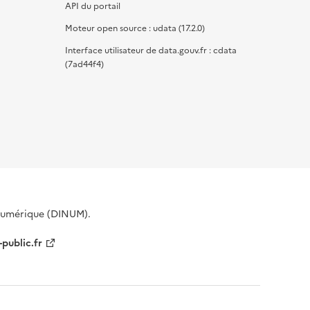
API du portail
Moteur open source : udata (17.2.0)
Interface utilisateur de data.gouv.fr : cdata
(7ad44f4)
 Numérique (DINUM).
-public.fr